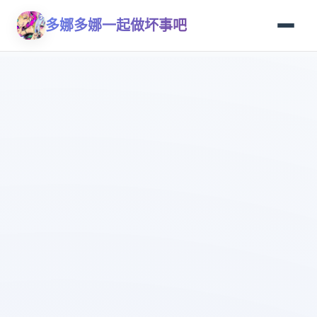
多娜多娜一起做坏事吧