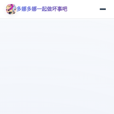
多娜多娜一起做坏事吧