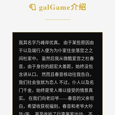
🧻 galGame介绍
我其名字乃峰岸优真。 由于某些原因由
于以及端行入便为为仆家住坐落宫之之
间杜家中。 虽然后我从微酷爱宫之杜春
音，由于身份的超宏大差距，始终没包
含讲从口。 然而且春音核动往我告白，
我们社会张就为恋人 不过，仆人以及名
门千金，始终是常人难以接受的情景真
实。 在我们向老旧爷——春音的父亲坦
白，希望收获祝福刻，春音和老爷大吵
毕1架。 甚至收拾了行李离家出动。 不