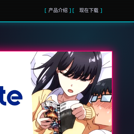
产品介绍
现在下载