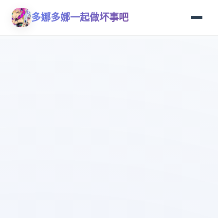
多娜多娜一起做坏事吧