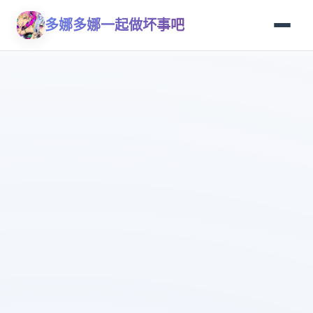
多娜多娜一起做坏事吧