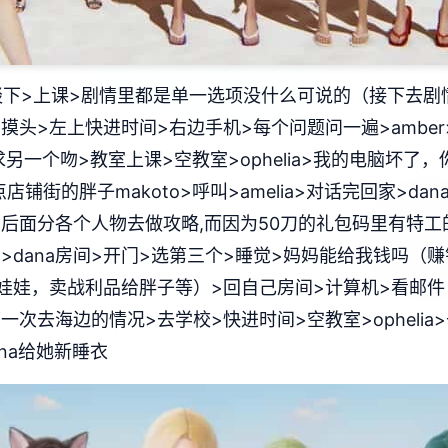
下>上课>剧情里都是单一选项没什么可说的（接下去剧
说话>摸头>左上快进时间>右边手机>每个问题问一遍>amb
另一个吻>教室上课>空教室>ophelia>我的电脑坏了，你
铺街的胖子makoto>呼叫>amelia>对话完回家>d
后面分各个人物去做攻略,而因为50刀的礼包码里有特工
房>dana房间>开门>选第三个>睡觉>妈妈能给我钱吗
娃，卖战利品给胖子等）>回自己房间>计算机>看邮件（
a第一次去海边的情况>去学校>快进时间>空教室>ophel
ana给她新睡衣