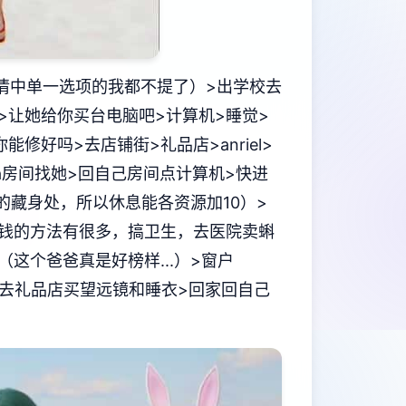
情中单一选项的我都不提了）>出学校去
er>让她给你买台电脑吧>计算机>睡觉>
能修好吗>去店铺街>礼品店>anriel>
ana房间找她>回自己房间点计算机>快进
的藏身处，所以休息能各资源加10）>
（赚钱的方法有很多，搞卫生，去医院卖蝌
这个爸爸真是好榜样...）>窗户
ia>去礼品店买望远镜和睡衣>回家回自己