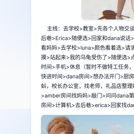
主线：去学校>教室>先各个人物交谈
后巷>Erica>随便选>回家和dana
看妈妈>去学校>luna>颜色看着选>请求
摸>站起来>我的乌龟受伤了>随便选>点店
时间>手机>休息（暂时不做特工任务，
快进时间>dana房间>想办法开门>厨
蚪，校长办公室，找老师，礼品店整理娃
>amber房间找妈妈>敲门>问问dan
房间>计算机>去后巷>erica>回家找d