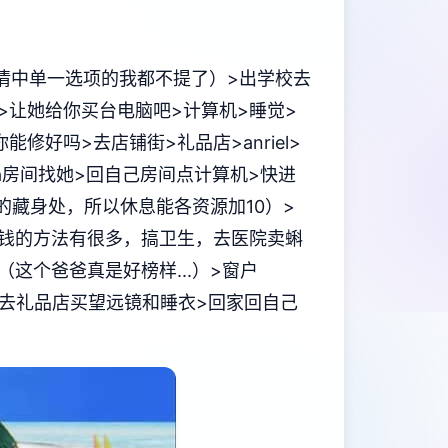
情中单一选项的我都不提了）>出学校去
er>让她给你买台电脑吧>计算机>睡觉>
能修好吗>去店铺街>礼品店>anriel>
ana房间找她>回自己房间点计算机>快进
的藏身处，所以休息能各资源加10）>
（赚钱的方法有很多，搞卫生，去医院卖蝌
这个爸爸真是好榜样...）>窗户
ia>去礼品店买望远镜和睡衣>回家回自己