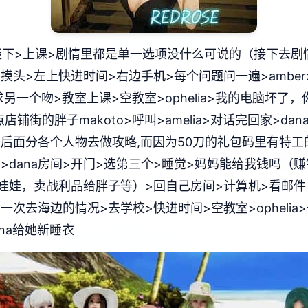
下>上课>剧情里都是单一选项没什么可说的（接下去剧
说话>摸头>左上快进时间>右边手机>每个问题问一遍>amb
另一个吻>教室上课>空教室>ophelia>我的电脑坏了，你
铺街的胖子makoto>呼叫>amelia>对话完回家>d
后面分各个人物去做攻略,而因为50刀的礼包码里有特工
房>dana房间>开门>选第三个>睡觉>妈妈能给我钱吗
娃，卖战利品给胖子等）>回自己房间>计算机>看邮件（
a第一次去海边的情况>去学校>快进时间>空教室>ophel
ana给她新睡衣