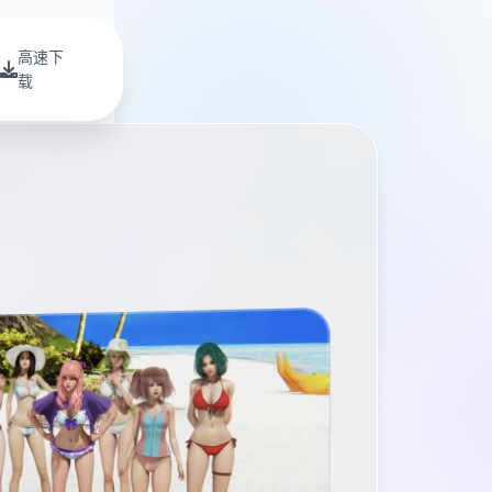
高速下
载