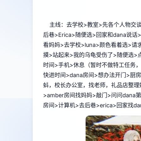
主线：去学校>教室>先各个人物交谈
后巷>Erica>随便选>回家和dana
看妈妈>去学校>luna>颜色看着选>请求
摸>站起来>我的乌龟受伤了>随便选>点店
时间>手机>休息（暂时不做特工任务，
快进时间>dana房间>想办法开门>厨
蚪，校长办公室，找老师，礼品店整理娃
>amber房间找妈妈>敲门>问问dan
房间>计算机>去后巷>erica>回家找d