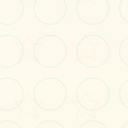
🃏
画面艺术展