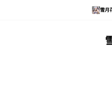
雪月花
雪