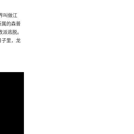
界叫做江
所属的森普
教派逃脱。
日子里，龙