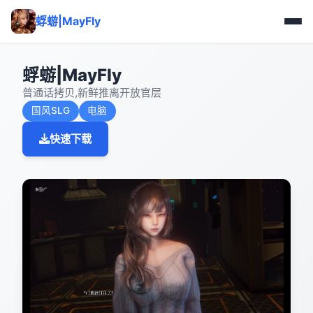
蜉蝣|MayFly
蜉蝣|MayFly
普通话拷贝,新鲜推离开放官层
国风SLG
电脑
快速下载