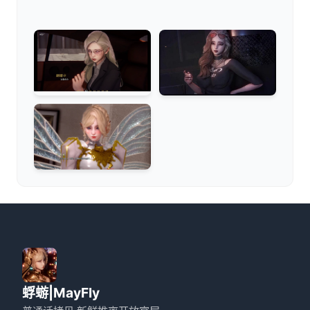
蜉蝣|MayFly