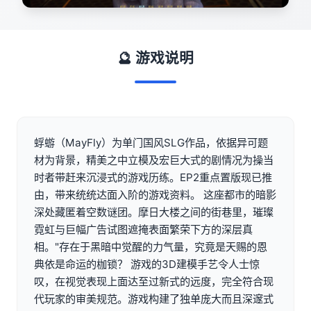
🔮 游戏说明
蜉蝣（MayFly）为单门国风SLG作品，依据异可题
材为背景，精美之中立模及宏巨大式的剧情况为操当
时者带赶来沉浸式的游戏历练。EP2重点置版现已推
由，带来统统达面入阶的游戏资料。 这座都市的暗影
深处藏匿着空数谜团。摩日大楼之间的街巷里，璀璨
霓虹与巨幅广告试图遮掩表面繁荣下方的深层真
相。"存在于黑暗中觉醒的力气量，究竟是天赐的恩
典依是命运的枷锁？ 游戏的3D建模手艺令人士惊
叹，在视觉表现上面达至过新式的远度，完全符合现
代玩家的审美规范。游戏构建了独单庞大而且深邃式