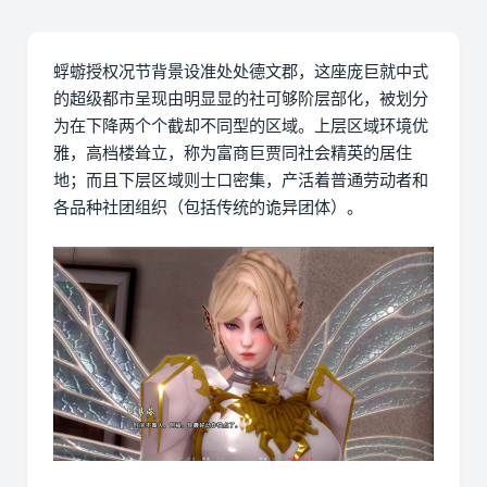
蜉蝣授权况节背景设准处处德文郡，这座庞巨就中式
的超级都市呈现由明显显的社可够阶层部化，被划分
为在下降两个个截却不同型的区域。上层区域环境优
雅，高档楼耸立，称为富商巨贾同社会精英的居住
地；而且下层区域则士口密集，产活着普通劳动者和
各品种社团组织（包括传统的诡异团体）。