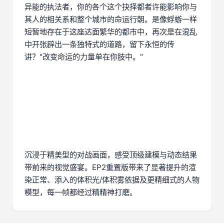
异能的执法者，你的各个这个抉择都者许能影响你与
其人的相关系和整个城市的命运行朝。是像蜉蝣一样
短暂地存在于这座达面繁华的都市中，再次是在混乱
中开张辟出一条独特式的道路，留下永恒的传
讲？"改变命运的力量单在你肢中。"
沉浸于精美型的对战画面，感受顶级建模与动态结果
带前来的视觉盛宴。EP2重置版带来了显著提升的渲
染正常、添入的体积光/体积雾依据及更精细式的人物
模型，每一帧都经过精精神打磨。