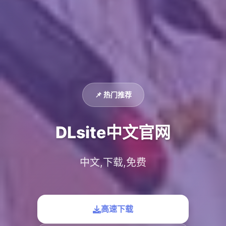
📌 热门推荐
DLsite中文官网
中文,下载,免费
高速下载