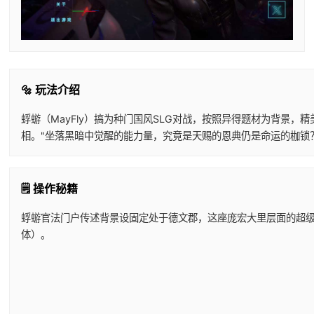
🔩 玩法介绍
蜉蝣（MayFly）搞为种门国风SLG对战，按照异得题材为背景
相。"坐落黑暗中觉醒的能力量，究竟是天赐的恩典仍是命运的枷锁
🗒️ 操作秘籍
蜉蝣官法门户传述背景设固定处于德文郡，这座庞宏大里层面的超
体）。