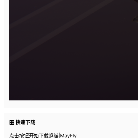
🎛️ 快速下载
点击按钮开始下载蜉蝣|MayFly