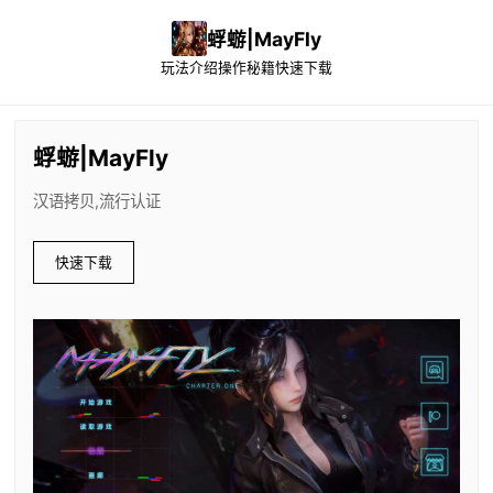
蜉蝣|MayFly
玩法介绍
操作秘籍
快速下载
蜉蝣|MayFly
汉语拷贝,流行认证
快速下载