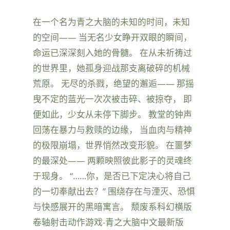
在一个名为青之大脑的未知的时间，未知
的空间—— 当无名少女睁开双眼的瞬间，
命运已深深刻入她的骨髓。 在从未祈祷过
的世界里，她孤身迎战那支离破碎的机械
荒原。 无尽的杀戮，绝望的邂逅—— 那摇
曳不定的蓝光一次次被击碎、被掠夺， 即
便如此，少女从未停下脚步。 教堂的钟声
回荡在暴力与救赎的边缘， 当血肉与精神
的极限崩塌，世界悄然改变形貌。 在噩梦
的最深处—— 两颗映照彼此影子的灵魂终
于现身。 “……你，是否已下定决心将自己
的一切奉献出去？” 围绕存在与湮灭、恐惧
与快感展开的黑暗寓言。 颓废系科幻横版
卷轴射击动作游戏-青之大脑中文最新版